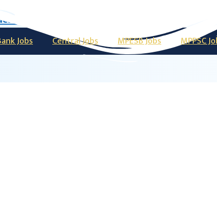
acancy
Bank Jobs
Central Jobs
MPESB Jobs
MPPSC Jo