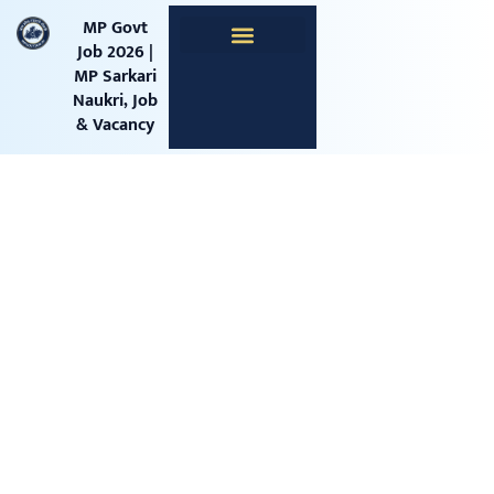
content
MP Govt
Job 2026 |
MP Sarkari
Apprentice Jobs
Central Jobs
Railway Jobs
Naukri, Job
& Vacancy