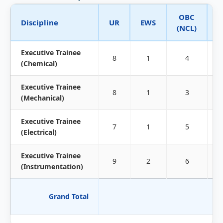
OBC
Discipline
UR
EWS
S
(NCL)
Executive Trainee
8
1
4
(Chemical)
Executive Trainee
8
1
3
(Mechanical)
Executive Trainee
7
1
5
(Electrical)
Executive Trainee
9
2
6
(Instrumentation)
Grand Total