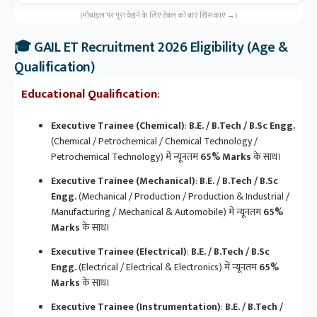
(मोबाइल पर पूरा देखने के लिए टेबल को बाएं खिसकाएं ↔️)
🎓 GAIL ET Recruitment 2026 Eligibility (Age &
Qualification)
Educational Qualification
:
Executive Trainee (Chemical)
:
B.E. / B.Tech / B.Sc Engg.
(Chemical / Petrochemical / Chemical Technology /
Petrochemical Technology) में न्यूनतम
65% Marks
के साथ।
Executive Trainee (Mechanical)
:
B.E. / B.Tech / B.Sc
Engg.
(Mechanical / Production / Production & Industrial /
Manufacturing / Mechanical & Automobile) में न्यूनतम
65%
Marks
के साथ।
Executive Trainee (Electrical)
:
B.E. / B.Tech / B.Sc
Engg.
(Electrical / Electrical & Electronics) में न्यूनतम
65%
Marks
के साथ।
Executive Trainee (Instrumentation)
:
B.E. / B.Tech /