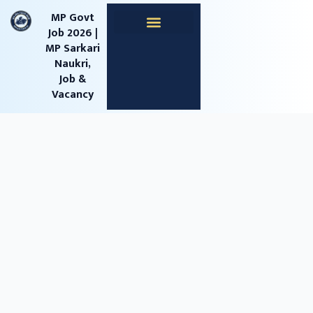
content
MP Govt
Job 2026 |
MP Sarkari
Apprentice Jobs
Central Jobs
MPESB Jobs
MPPSC Jobs
Railway Jobs
Naukri,
Job &
Vacancy