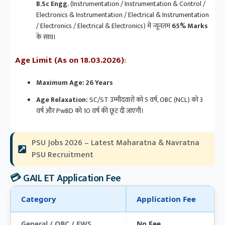
B.Sc Engg.
(Instrumentation / Instrumentation & Control /
Electronics & Instrumentation / Electrical & Instrumentation
/ Electronics / Electrical & Electronics) में न्यूनतम
65% Marks
के साथ।
Age Limit (As on 18.03.2026)
:
Maximum Age:
26 Years
Age Relaxation:
SC/ST उम्मीदवारों को 5 वर्ष, OBC (NCL) को 3
वर्ष और PwBD को 10 वर्ष की छूट दी जाएगी।
PSU Jobs 2026 – Latest Maharatna & Navratna
PSU Recruitment
💳 GAIL ET Application Fee
Category
Application Fee
General / OBC / EWS
No Fee