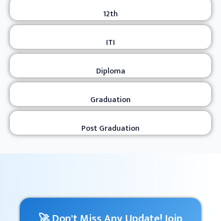
12th
ITI
Diploma
Graduation
Post Graduation
🚀 Don't Miss Any Update! Join