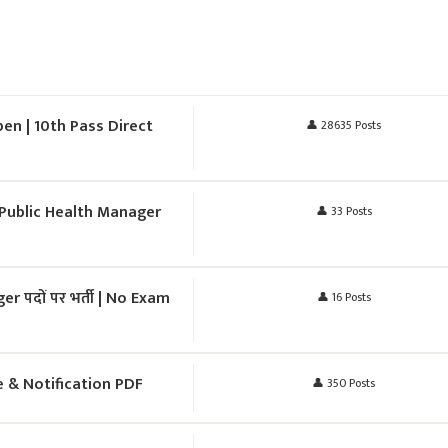
en | 10th Pass Direct
👤 28635 Posts
Public Health Manager
👤 33 Posts
पदों पर भर्ती | No Exam
👤 16 Posts
e & Notification PDF
👤 350 Posts